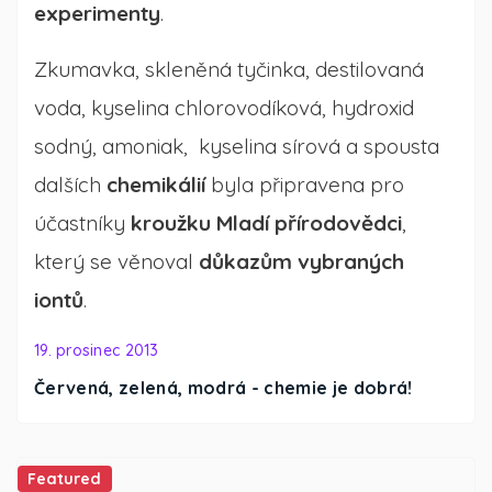
experimenty
.
Zkumavka, skleněná tyčinka, destilovaná
voda, kyselina chlorovodíková, hydroxid
sodný, amoniak, kyselina sírová a spousta
dalších
chemikálií
byla připravena pro
účastníky
kroužku Mladí přírodovědci
,
který se věnoval
důkazům vybraných
iontů
.
19. prosinec 2013
Červená, zelená, modrá - chemie je dobrá!
Featured