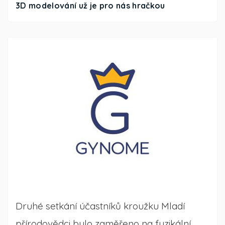
3D modelování už je pro nás hračkou
Druhé setkání účastníků kroužku Mladí
přírodovědci bylo zaměřeno na fyzikální