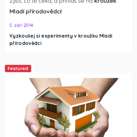
Zjisti, co tě čeká, a přihlas se na
kroužek
Mladí přírodovědci
!
5. září 2014
Vyzkoušej si experimenty v kroužku Mladí
přírodovědci
Featured