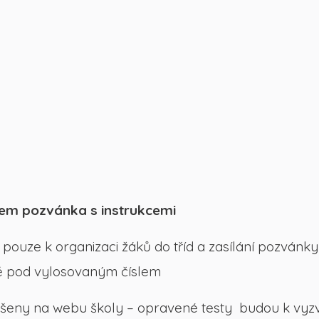
em pozvánka s instrukcemi
pouze k organizaci žáků do tříd a zasílání pozvánk
ě pod vylosovaným číslem
ny na webu školy – opravené testy budou k vyzved