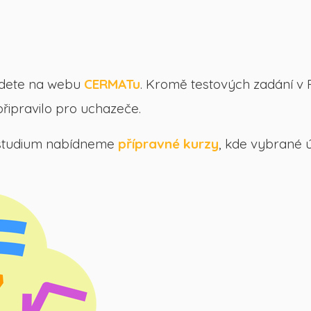
najdete na webu
CERMATu
. Kromě testových zadání v 
řipravilo pro uchazeče.
studium nabídneme
přípravné kurzy
, kde vybrané