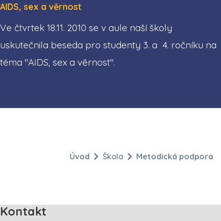
AIDS, sex a věrnost
Ve čtvrtek 18.11. 2010 se v aule naší školy
uskutečnila beseda pro studenty 3. a 4. ročníku na
téma "AIDS, sex a věrnost".
Úvod
Škola
Metodická podpora
Kontakt