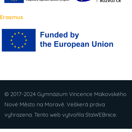
Erasmus
© 2017-2024 Gymnázium Vincence Makovského
Nové Město na Moravě. Veškerá práva
vyhrazena. Tento web vytvořila StaWEBnice.