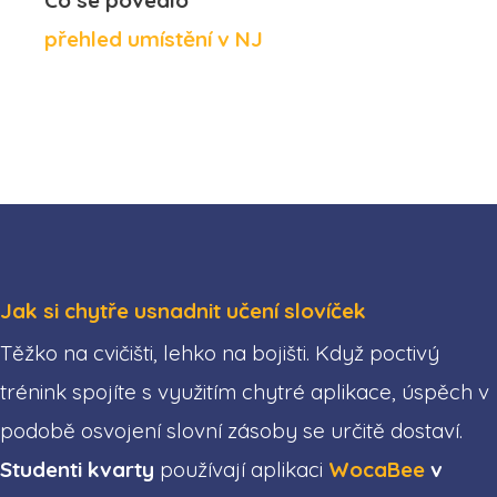
Co se povedlo
přehled umístění v NJ
Jak si chytře usnadnit učení slovíček
Těžko na cvičišti, lehko na bojišti. Když poctivý
trénink spojíte s využitím chytré aplikace, úspěch v
podobě osvojení slovní zásoby se určitě dostaví.
Studenti kvarty
používají aplikaci
WocaBee
v