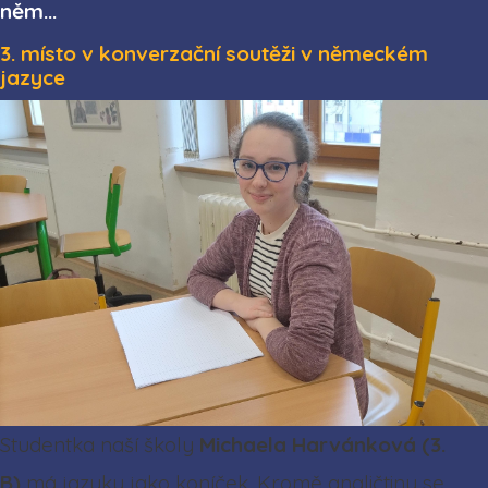
něm...
3. místo v konverzační soutěži v německém
jazyce
Studentka naší školy
Michaela Harvánková (3.
B)
má jazyky jako koníček. Kromě angličtiny se