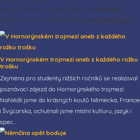
věnuje i dalším cizím jazykům, např.
němčině,
kterou se na naší škole učí jako
druhý cizí jazyk
.
V Hornorýnském trojmezí aneb z každého rožku
trošku
Zejména pro studenty nižších ročníků se realizoval
poznávací zájezd do Hornorýnského trojmezí.
Nahlédli jsme do krásných koutů Německa, Francie
i Švýcarska, ochutnali jsme místní kulturu, jazyk i
spec...