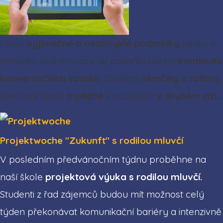
I přes
výjimečné a neobvyklé podmínky
výuky v
letošním školním roce se podařilo udržet
kontinuitu
konverzačních soutěž
í. Studenti
němčiny a ruštiny
,
kteří naši školu
tradičně
v soutěžích
v druhém cizí...
Projektwoche "Zukunft" s rodilou mluvčí
V posledním předvánočním týdnu proběhne na
naší škole
projektová výuka s rodilou mluvčí.
Studenti z řad zájemců budou mít možnost celý
týden překonávat komunikační bariéry a intenzivně