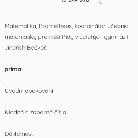
20. ZÁŘÍ 2012
Matematika, Prometheus, koordinátor učebnic
matematiky pro nižší třídy víceletých gymnázií
Jindřich Bečvář:
prima:
Úvodní opakování
Kladná a záporná čísla
Dělitelnost