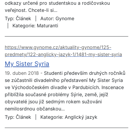
odkazy určené pro studentskou a rodičovskou
veřejnost. Chcete-li si...
Typ:
Článek
Autor:
Gynome
Kategorie:
Maturanti
https://www.gynome.cz/aktuality-gynome/125-
predmety/122-anglicky-jazyk-1/1481-my-sister-syria
My Sister Syria
19. duben 2018
Studenti především druhých ročníků
se zúčastnili divadelního představení My Sister Syria
ve Východočeském divadle v Pardubicích. Inscenace
přiblížila současné problémy Sýrie, země, jejíž
obyvatelé jsou již sedmým rokem sužováni
nemilosrdnou občanskou...
Typ:
Článek
Kategorie:
Anglický jazyk