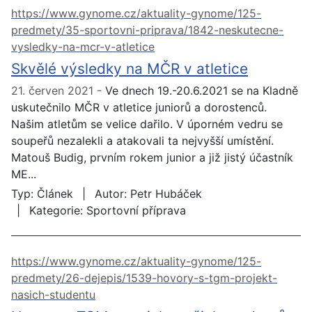
https://www.gynome.cz/aktuality-gynome/125-
predmety/35-sportovni-priprava/1842-neskutecne-
vysledky-na-mcr-v-atletice
Skvělé výsledky na MČR v atletice
21. červen 2021
Ve dnech 19.-20.6.2021 se na Kladně
uskutečnilo MČR v atletice juniorů a dorostenců.
Našim atletům se velice dařilo. V úporném vedru se
soupeřů nezalekli a atakovali ta nejvyšší umístění.
Matouš Budig, prvním rokem junior a již jistý účastník
ME...
Typ:
Článek
Autor:
Petr Hubáček
Kategorie:
Sportovní příprava
https://www.gynome.cz/aktuality-gynome/125-
predmety/26-dejepis/1539-hovory-s-tgm-projekt-
nasich-studentu