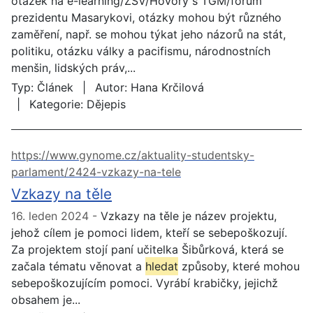
otázek na e-learning/ZSV/Hovory s TGM/fórum
prezidentu Masarykovi, otázky mohou být různého
zaměření, např. se mohou týkat jeho názorů na stát,
politiku, otázku války a pacifismu, národnostních
menšin, lidských práv,...
Typ:
Článek
Autor:
Hana Krčilová
Kategorie:
Dějepis
https://www.gynome.cz/aktuality-studentsky-
parlament/2424-vzkazy-na-tele
Vzkazy na těle
16. leden 2024
Vzkazy na těle je název projektu,
jehož cílem je pomoci lidem, kteří se sebepoškozují.
Za projektem stojí paní učitelka Šibůrková, která se
začala tématu věnovat a
hledat
způsoby, které mohou
sebepoškozujícím pomoci. Vyrábí krabičky, jejichž
obsahem je...