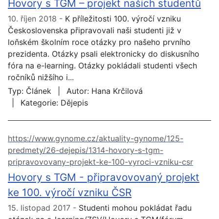
Hovory s TGM – projekt našich studentů
10. říjen 2018
K příležitosti 100. výročí vzniku
Československa připravovali naši studenti již v
loňském školním roce otázky pro našeho prvního
prezidenta. Otázky psali elektronicky do diskusního
fóra na e-learning. Otázky pokládali studenti všech
ročníků nižšího i...
Typ:
Článek
Autor:
Hana Krčilová
Kategorie:
Dějepis
https://www.gynome.cz/aktuality-gynome/125-
predmety/26-dejepis/1314-hovory-s-tgm-
pripravovovany-projekt-ke-100-vyroci-vzniku-csr
Hovory s TGM - připravovovaný projekt
ke 100. výročí vzniku ČSR
15. listopad 2017
Studenti mohou pokládat řadu