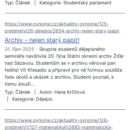
Typ:
Článek
Kategorie:
Studentský parlament
https://www.gynome.cz/aktuality-gynome/125-
predmety/26-dejepis/2654-archiv-nejen-stary-papir
Archiv – nejen starý papír!
31. říjen 2025
Skupina studentů dějepisného
semináře navštívila 20. října Státní okresní archiv Žďár
nad Sázavou. Studentům se v archivu věnoval pan
ředitel Vít Křesadlo a připravil pro ně formou soutěže
řadu úkolů a ukázek z archivu. Studenti poznali, k
čemu slouží...
Typ:
Článek
Autor:
Hana Krčilová
Kategorie:
Dějepis
https://www.gynome.cz/aktuality-gynome/126-
predmety1/127-matematika1/2685-matematicka-