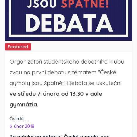
Featured
Organizátoři studentského debatního klubu
zvou na první debatu s tématem "České
gymply jsou špatně". Debata se uskuteční
ve středu 7. února od 13:30 v aule
gymnázia
.
Číst dál …
6. únor 2018
Pozvánka na debatu "České gymply jsou