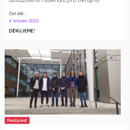
obvazového materiálu pro Ukrajinu!
Číst dál …
4. březen 2022
DĚKUJEME!
Featured