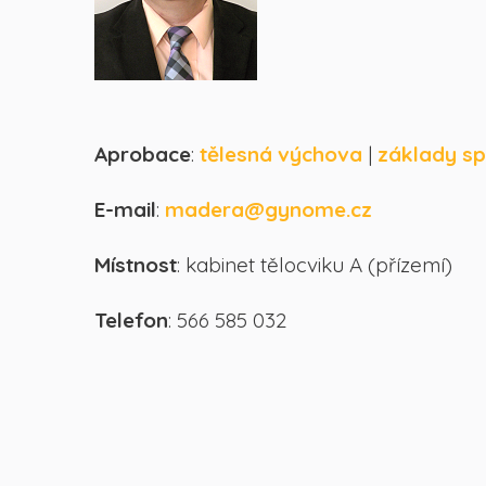
Aprobace
:
tělesná výchova
|
základy s
E-mail
:
madera@gynome.cz
Místnost
: kabinet tělocviku A (přízemí)
Telefon
: 566 585 032