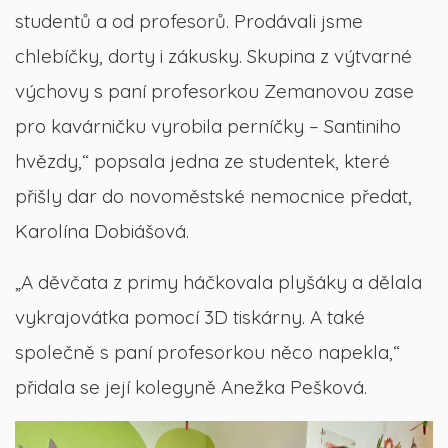
studentů a od profesorů. Prodávali jsme
chlebíčky, dorty i zákusky. Skupina z výtvarné
výchovy s paní profesorkou Zemanovou zase
pro kavárničku vyrobila perníčky – Santiniho
hvězdy,“ popsala jedna ze studentek, které
přišly dar do novoměstské nemocnice předat,
Karolína Dobiášová.
„A děvčata z primy háčkovala plyšáky a dělala
vykrajovátka pomocí 3D tiskárny. A také
společně s paní profesorkou něco napekla,“
přidala se její kolegyně Anežka Pešková.