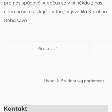
pro nás spádová. A občas se v ní někdo z nás
nebo našich blízkých octne,“ vysvětlila Karolína
Dobiášová.
PŘEDCHOZÍ ČLÁNEK: BURZA UČEBNIC 2025
PŘEDCHOZÍ
Úvod
Studentský parlament
Kontakt