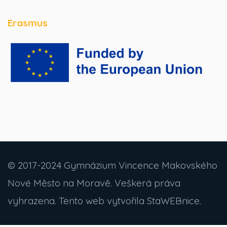
Erasmus
© 2017-2024 Gymnázium Vincence Makovského
Nové Město na Moravě. Veškerá práva
vyhrazena. Tento web vytvořila StaWEBnice.