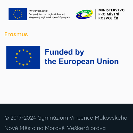
Erasmus
© 2017-2024 Gymnázium Vincence Makovského
Nové Město na Moravě. Veškerá práva