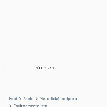
PŘEDCHOZÍ ČLÁNEK: RECYKLOHRANÍ - NOVĚ
PŘEDCHOZÍ
Úvod
Škola
Metodická podpora
Environmentalista