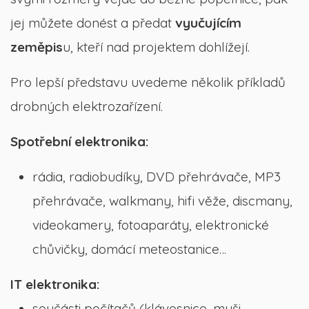
jej můžete donést a předat
vyučujícím
zeměpis
u, kteří nad projektem dohlížejí.
Pro lepší představu uvedeme několik příkladů
drobných elektrozařízení.
Spotřební elektronika:
rádia, radiobudíky, DVD přehrávače, MP3
přehrávače, walkmany, hifi věže, discmany,
videokamery, fotoaparáty, elektronické
chůvičky, domácí meteostanice…
IT elektronika:
součásti počítačů (klávesnice, myši,