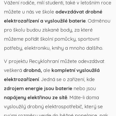
Vážení rodiče, milí studenti, také v letošním roce
můžete u nás ve škole
odevzdávat drobné
elektrozařízení a vysloužilé baterie
. Odměnou
pro školu budou získané body, za které
můžeme pořídit školní pomůcky, sportovní
potřeby, elektroniku, knihy a mnoho dalšího.
V projektu Recyklohraní můžete odevzdávat
veškerá
drobná,
ale
kompletní vysloužilá
elektrozařízení
. Jedná se o zařízení, kde
zdrojem energie jsou baterie
nebo jsou
napájeny elektřinou ze sítě
. Máte-li doma
vysloužilý drobný elektrospotřebič, který se
svými rozměry vejde do běžné popelnice, pak