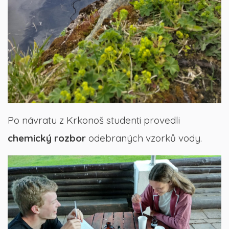
Po návratu z Krkonoš studenti provedli
chemický rozbor
odebraných vzorků vody.