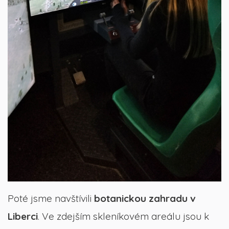
Poté jsme navštívili
botanickou zahradu v
Liberci
. Ve zdejším skleníkovém areálu jsou k