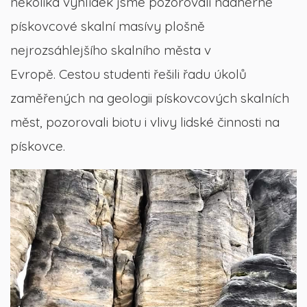
několika vyhlídek jsme pozorovali nádherné
pískovcové skalní masívy plošně
nejrozsáhlejšího skalního města v
Evropě. Cestou studenti řešili řadu úkolů
zaměřených na geologii pískovcových skalních
měst, pozorovali biotu i vlivy lidské činnosti na
pískovce.