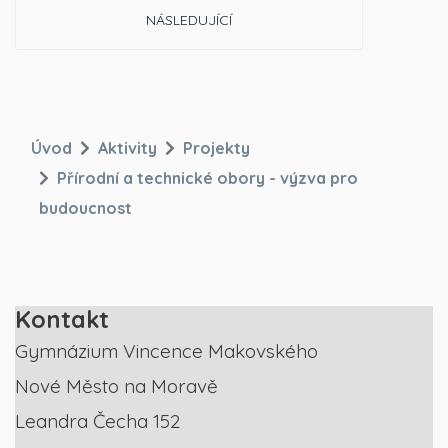
DALŠÍ ČLÁNEK: EXPERIMENTÁLNÍ TÝDEN 2019
NÁSLEDUJÍCÍ
Úvod
Aktivity
Projekty
Přírodní a technické obory - výzva pro
budoucnost
Kontakt
Gymnázium Vincence Makovského
Nové Město na Moravě
Leandra Čecha 152