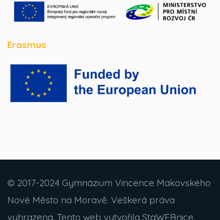
Erasmus
© 2017-2024 Gymnázium Vincence Makovského
Nové Město na Moravě. Veškerá práva
vyhrazena. Tento web vytvořila StaWEBnice.