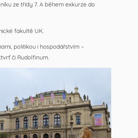
čníku ze třídy 7. A během exkurze do
ické fakultě UK.
nami, politikou i hospodářstvím –
tvrť či Rudolfinum.