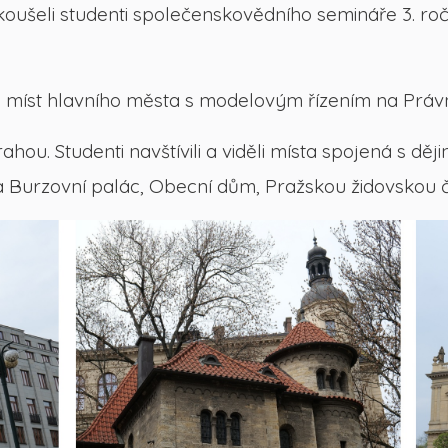
koušeli studenti společenskovědního semináře 3. ro
míst hlavního města s modelovým řízením na Právn
ou. Studenti navštívili a viděli místa spojená s ději
 Burzovní palác, Obecní dům, Pražskou židovskou č