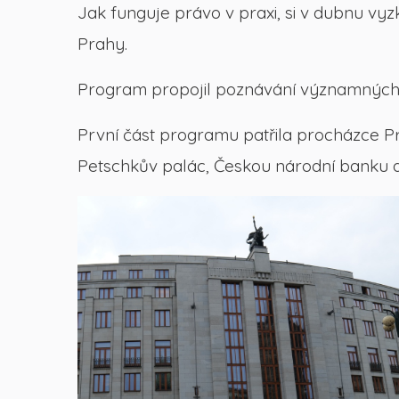
Jak funguje právo v praxi, si v dubnu vyz
Prahy.
Program propojil poznávání významných 
První část programu patřila procházce Prah
Petschkův palác, Českou národní banku a