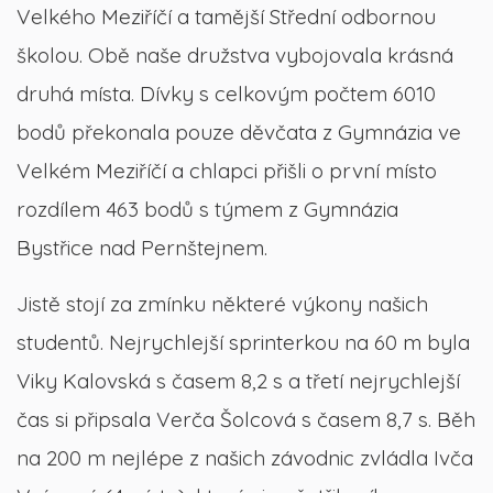
Velkého Meziříčí a tamější Střední odbornou
školou. Obě naše družstva vybojovala krásná
druhá místa. Dívky s celkovým počtem 6010
bodů překonala pouze děvčata z Gymnázia ve
Velkém Meziříčí a chlapci přišli o první místo
rozdílem 463 bodů s týmem z Gymnázia
Bystřice nad Pernštejnem.
Jistě stojí za zmínku některé výkony našich
studentů. Nejrychlejší sprinterkou na 60 m byla
Viky Kalovská s časem 8,2 s a třetí nejrychlejší
čas si připsala Verča Šolcová s časem 8,7 s. Běh
na 200 m nejlépe z našich závodnic zvládla Ivča