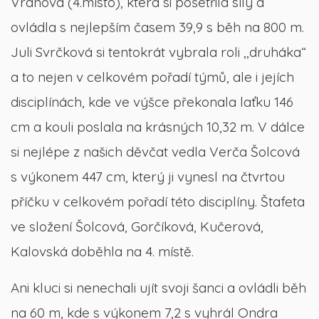
Vránová (4.místo), která si pošetřila síly a
ovládla s nejlepším časem 39,9 s běh na 800 m.
Juli Svrčková si tentokrát vybrala roli ,,druháka“
a to nejen v celkovém pořadí týmů, ale i jejích
disciplínách, kde ve výšce překonala laťku 146
cm a kouli poslala na krásných 10,32 m. V dálce
si nejlépe z našich děvčat vedla Verča Šolcová
s výkonem 447 cm, který ji vynesl na čtvrtou
příčku v celkovém pořadí této disciplíny. Štafeta
ve složení Šolcová, Gorčíková, Kučerová,
Kalovská doběhla na 4. místě.
Ani kluci si nenechali ujít svoji šanci a ovládli běh
na 60 m, kde s výkonem 7,2 s vyhrál Ondra