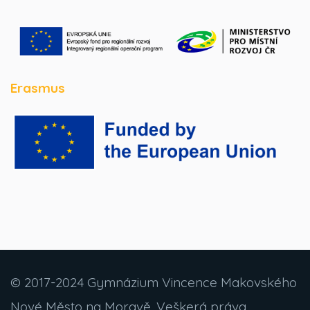
Erasmus
© 2017-2024 Gymnázium Vincence Makovského
Nové Město na Moravě. Veškerá práva