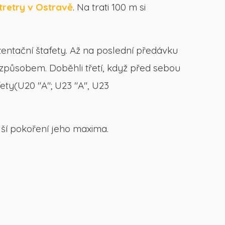
tretry v Ostravě
. Na trati 100 m si
entační štafety. Až na poslední předávku
způsobem. Doběhli třetí, když před sebou
fety(U20 "A"; U23 "A", U23
lší pokoření jeho maxima.