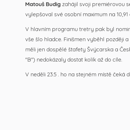
Matouš Budig
zahájil svoji premiérovou 
vylepšoval své osobní maximum na 10,91 
V hlavním programu tretry pak byl nomino
vše šlo hladce. Finišmen vyběhl později
měli jen dospělé štafety Švýcarska a Česk
"B") nedokázaly dostat kolík až do cíle.
V neděli 23.5 . ho na stejném místě ček