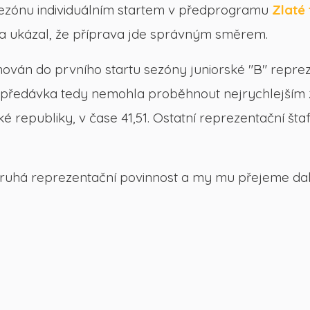
sezónu individuálním startem v předprogramu
Zlaté 
a ukázal, že příprava jde správným směrem.
ván do prvního startu sezóny juniorské "B" reprez
 a předávka tedy nemohla proběhnout nejrychlejším 
é republiky, v čase 41,51. Ostatní reprezentační šta
á druhá reprezentační povinnost a my mu přejeme da