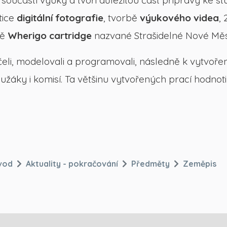
součástí výuky a tvoří důležitou část přípravy ke st
tice
digitální fotografie
, tvorbě
výukového videa
,
bě
Wherigo cartridge
nazvané Strašidelné Nové Měs
áčeli, modelovali a programovali, následně k vytvořen
užáky i komisí. Ta většinu vytvořených prací hodnoti
vod
Aktuality - pokračování
Předměty
Zeměpis