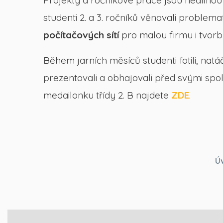
Projekty a ročníkové práce jsou nedílnou 
studenti 2. a 3. ročníků věnovali problema
počítačových sítí
pro malou firmu i tvor
Během jarních měsíců studenti fotili, nat
prezentovali a obhajovali před svými spol
medailonku třídy 2. B najdete
ZDE
.
Ú