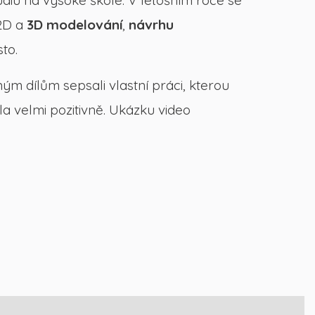
udiu na vysoké škole. V letošním roce se
 2D a
3D modelování
,
návrhu
to.
ým dílům sepsali vlastní práci, kterou
la velmi pozitivně. Ukázku video