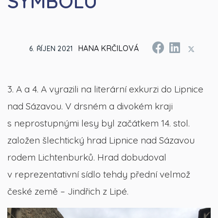
SYMBOLU
HANA KRČILOVÁ
6. ŘÍJEN 2021
3. A a 4. A vyrazili na literární exkurzi do Lipnice
nad Sázavou. V drsném a divokém kraji
s neprostupnými lesy byl začátkem 14. stol.
založen šlechtický hrad Lipnice nad Sázavou
rodem Lichtenburků. Hrad dobudoval
v reprezentativní sídlo tehdy přední velmož
české země – Jindřich z Lipé.