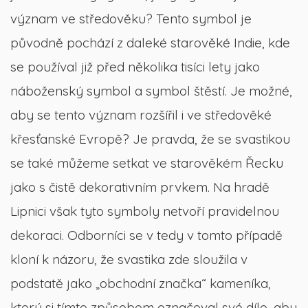
význam ve středověku? Tento symbol je
původně pochází z daleké starověké Indie, kde
se používal již před několika tisíci lety jako
náboženský symbol a symbol štěstí. Je možné,
aby se tento význam rozšířil i ve středověké
křesťanské Evropě? Je pravda, že se svastikou
se také můžeme setkat ve starověkém Řecku
jako s čistě dekorativním prvkem. Na hradě
Lipnici však tyto symboly netvoří pravidelnou
dekoraci. Odborníci se v tedy v tomto případě
kloní k názoru, že svastika zde sloužila v
podstatě jako „obchodní značka“ kameníka,
který si tímto způsobem označoval své dílo, aby