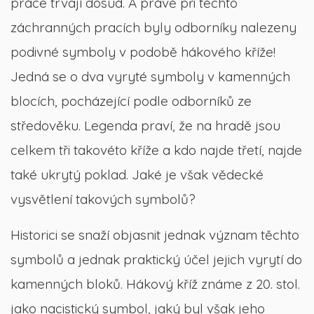
práce trvají dosud. A právě při těchto
záchranných pracích byly odborníky nalezeny
podivné symboly v podobě hákového kříže!
Jedná se o dva vyryté symboly v kamenných
blocích, pocházející podle odborníků ze
středověku. Legenda praví, že na hradě jsou
celkem tři takovéto kříže a kdo najde třetí, najde
také ukrytý poklad. Jaké je však vědecké
vysvětlení takových symbolů?
Historici se snaží objasnit jednak význam těchto
symbolů a jednak praktický účel jejich vyrytí do
kamenných bloků. Hákový kříž známe z 20. stol.
jako nacistický symbol, jaký byl však jeho