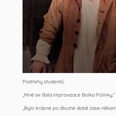
Postřehy studentů:
„Mně se líbila improvizace Bolka Polívky.“
„Bylo krásné po dlouhé době zase někam vy