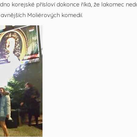
Jedno korejské přísloví dokonce říká, že lakomec ne
lavnějších Moliérových komedií.