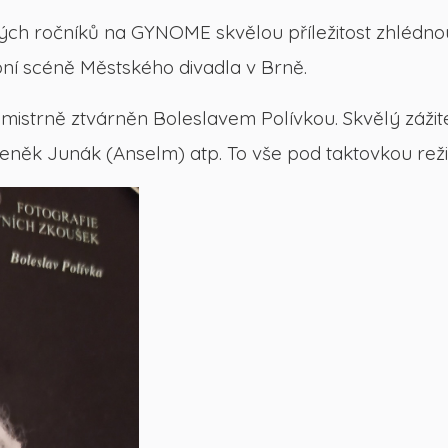
aných ročníků na GYNOME skvělou příležitost zhlédno
ní scéně Městského divadla v Brně.
mistrně ztvárněn Boleslavem Polívkou. Skvělý zážite
Zdeněk Junák (Anselm) atp. To vše pod taktovkou reži