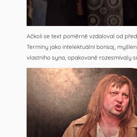
Ačkoli se text poměrně vzdaloval od předl
Termíny jako intelektuální bonsaj, myšlenk
vlastního syna, opakovaně rozesmívaly sn