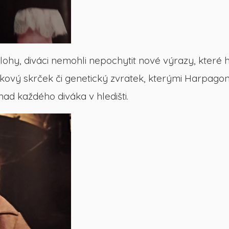
ohy, diváci nemohli nepochytit nové výrazy, které h
ový skrček či genetický zvratek, kterými Harpagon ti
ad každého diváka v hledišti.