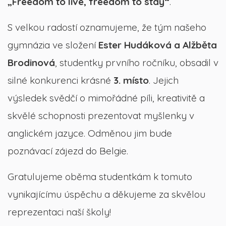
„Freedom to live, freedom to stay“
.
S velkou radostí oznamujeme, že tým našeho
gymnázia ve složení
Ester Hudáková a Alžběta
Brodinová
, studentky prvního ročníku, obsadil v
silné konkurenci krásné
3. místo
. Jejich
výsledek svědčí o mimořádné píli, kreativitě a
skvělé schopnosti prezentovat myšlenky v
anglickém jazyce. Odměnou jim bude
poznávací zájezd do Belgie.
Gratulujeme oběma studentkám k tomuto
vynikajícímu úspěchu a děkujeme za skvělou
reprezentaci naší školy!