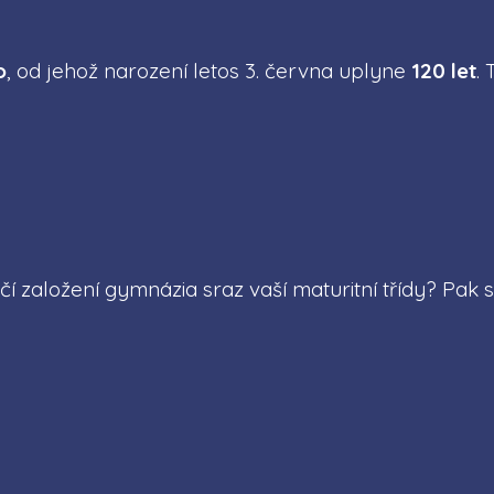
o
, od jehož narození letos 3. června uplyne
120 let
.
ročí založení gymnázia sraz vaší maturitní třídy? Pa