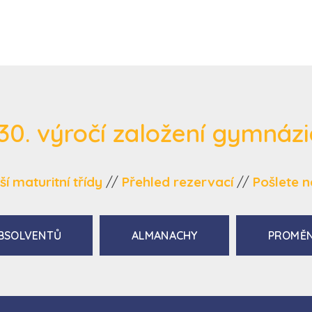
30. výročí založení gymnáz
í maturitní třídy
//
Přehled rezervací
//
Pošlete n
BSOLVENTŮ
ALMANACHY
PROMĚN