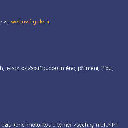
te ve
webové galerii
.
jehož součástí budou jména, příjmení, třídy,
áziu končí maturitou a téměř všechny maturitní