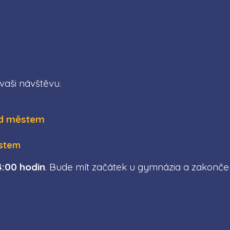
aši návštěvu.
ěstem
4:00 hodin
. Bude mít začátek u gymnázia a zakončen