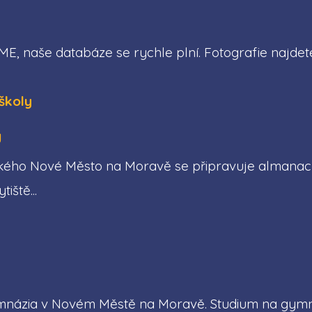
, naše databáze se rychle plní. Fotografie najde
y
ého Nové Město na Moravě se připravuje almanach, 
iště...
gymnázia v Novém Městě na Moravě. Studium na gymn