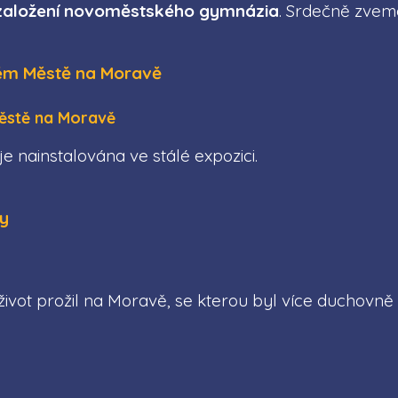
í založení novoměstského gymnázia
. Srdečně zveme
ěstě na Moravě
e nainstalována ve stálé expozici.
život prožil na Moravě, se kterou byl více duchovně