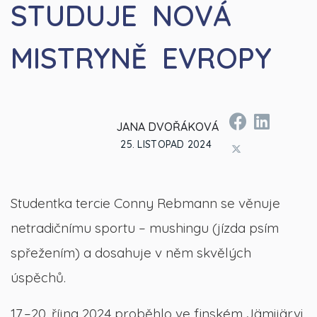
STUDUJE NOVÁ
MISTRYNĚ EVROPY
JANA DVOŘÁKOVÁ
25. LISTOPAD 2024
Studentka tercie Conny Rebmann se věnuje
netradičnímu sportu – mushingu (jízda psím
spřežením) a dosahuje v něm skvělých
úspěchů.
17.–20. října 2024 proběhlo ve finském Jämijärvi