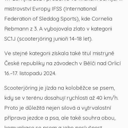
mistrovství Evropy IFSS (International
Federation of Sleddog Sports), kde Cornelia
Rebmann z 3. A vybojovala zlato v kategorii
SC1J (scooterjöring junioři 14–18 let).
Ve stejné kategorii získala také titul mistryně
České republiky na závodech v Bělči nad Orlicí
16.–17. listopadu 2024.
Scooterjöring je jízda na koloběžce se psem,
kdy se v terénu dosahují rychlosti až 40 km/h.
Proto je důležitá nejen silová a vytrvalostní
příprava jezdce a psa, ale také souhra obou,
komunikace se psem a jeho poslušnost.