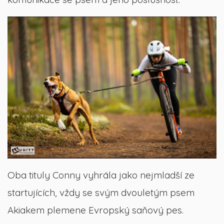
Oba tituly Conny vyhrála jako nejmladší ze
startujících, vždy se svým dvouletým psem
Akiakem plemene Evropský saňový pes.