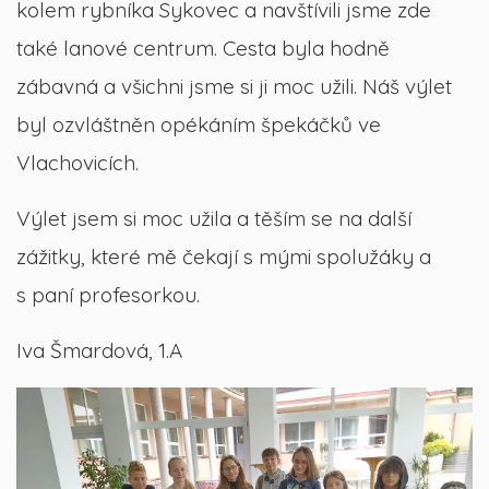
kolem rybníka Sykovec a navštívili jsme zde
také lanové centrum. Cesta byla hodně
zábavná a všichni jsme si ji moc užili. Náš výlet
byl ozvláštněn opékáním špekáčků ve
Vlachovicích.
Výlet jsem si moc užila a těším se na další
zážitky, které mě čekají s mými spolužáky a
s paní profesorkou.
Iva Šmardová, 1.A